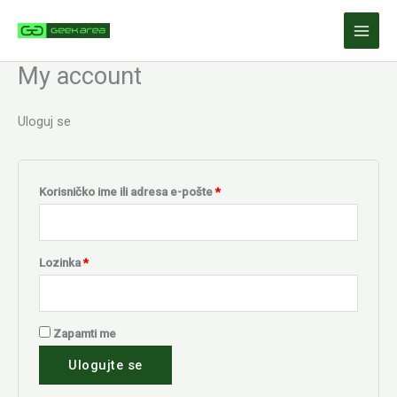
Pređi
Obavezno
Obavezno
na
sadržaj
My account
Uloguj se
Korisničko ime ili adresa e-pošte
*
Lozinka
*
Zapamti me
Ulogujte se