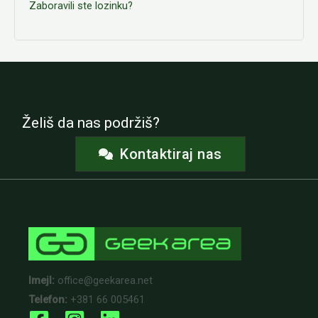
Zaboravili ste lozinku?
Želiš da nas podržiš?
Kontaktiraj nas
Imejl:
office@geekarea.net
Telefon:
+381 66 005461